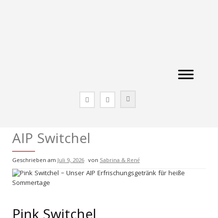
Zum
Inhalt
springen
AIP Switchel
Geschrieben am
Juli 9, 2026
von
Sabrina & René
Pink Switchel