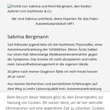
Wir sind Sabrina und René, deine Experten für das Paleo
Autoimmunprotokoll (AIP).
Sabrina Bergmann
Seit frühester Jugend lebe ich mit Hashimoto-Thyreoiditis, einer
Autoimmunerkrankung der Schilddrüse. Meine Ärzte hatten
nur einen Rat: lebenslange Medikamenteneinnahme gegen
die Symptome. Das konnte ich nicht akzeptieren und nahm
mein Gesundheitsmanagement in die eigenen Hände.
30 Jahre nach meiner Diagnose fühle ich mich heute besser
als je zuvor.
Aus meinen Recherchen und persönlichen Erfahrungen auf
dem Weg zu mehr Lebensqualität trotz Autoimmunerkrankung
entwickle ich praktische und alltagstaugliche Lifestyle-
Beim Besuch dieser Website gibst du dein Einverständnis zur
Konzepte für andere Betroffene. Mein Mann René ist mir mit
Nutzung von Cookies. Wir nutzen diese, um dir hier wertvolle
seiner naturwissenschaftlichen Betrachtung der
Informationen und eine angenehme Zeit zu schenken. Cookies
Fragestellungen eine große Hilfe.