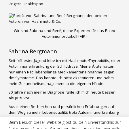
längere Healthspan.
Wir sind Sabrina und René, deine Experten für das Paleo
Autoimmunprotokoll (AIP).
Sabrina Bergmann
Seit frühester Jugend lebe ich mit Hashimoto-Thyreoiditis, einer
Autoimmunerkrankung der Schilddrüse. Meine Ärzte hatten
nur einen Rat: lebenslange Medikamenteneinnahme gegen
die Symptome. Das konnte ich nicht akzeptieren und nahm
mein Gesundheitsmanagement in die eigenen Hände.
30 Jahre nach meiner Diagnose fühle ich mich heute besser
als je zuvor.
Aus meinen Recherchen und persönlichen Erfahrungen auf
dem Weg zu mehr Lebensqualität trotz Autoimmunerkrankung
entwickle ich praktische und alltagstaugliche Lifestyle-
Beim Besuch dieser Website gibst du dein Einverständnis zur
Konzepte für andere Betroffene. Mein Mann René ist mir mit