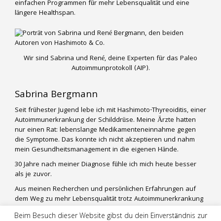
einfachen Programmen für mehr Lebensqualität und eine
längere Healthspan.
Wir sind Sabrina und René, deine Experten für das Paleo
Autoimmunprotokoll (AIP).
Sabrina Bergmann
Seit frühester Jugend lebe ich mit Hashimoto-Thyreoiditis, einer
Autoimmunerkrankung der Schilddrüse. Meine Ärzte hatten
nur einen Rat: lebenslange Medikamenteneinnahme gegen
die Symptome. Das konnte ich nicht akzeptieren und nahm
mein Gesundheitsmanagement in die eigenen Hände.
30 Jahre nach meiner Diagnose fühle ich mich heute besser
als je zuvor.
Aus meinen Recherchen und persönlichen Erfahrungen auf
dem Weg zu mehr Lebensqualität trotz Autoimmunerkrankung
entwickle ich praktische und alltagstaugliche Lifestyle-
Beim Besuch dieser Website gibst du dein Einverständnis zur
Konzepte für andere Betroffene. Mein Mann René ist mir mit