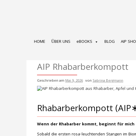
Zum
Inhalt
springen
HOME
ÜBER UNS
eBOOKS
BLOG
AIP SH
AIP Rhabarberkompott
Geschrieben am
Mai 9, 2026
von
Sabrina Bergmann
Rhabarberkompott (AIP∗
Wenn der Rhabarber kommt, beginnt für mich d
Sobald die ersten rosa-leuchtenden Stangen im Bioma