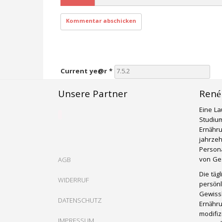
Current ye@r
*
Unsere Partner
René
Eine La
Studium
Ernähr
jahrzeh
Persona
von Ges
AGB
Die täg
WIDERRUF
persönl
Gewissh
DATENSCHUTZ
Ernähru
modifiz
IMPRESSUM