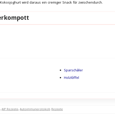
Kokosjoghurt wird daraus ein cremiger Snack für zwischendurch.
erkompott
Sparschäler
Holzlöffel
,
AIP Rezepte
,
Autoimmunprotokoll
,
Rezepte