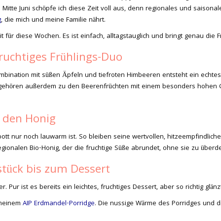
 Mitte Juni schöpfe ich diese Zeit voll aus, denn regionales und saisonal
g
, die mich und meine Familie nährt.
 für diese Wochen. Es ist einfach, alltagstauglich und bringt genau die 
ruchtiges Frühlings-Duo
n Kombination mit süßen Äpfeln und tiefroten Himbeeren entsteht ein ec
n gehören außerdem zu den Beerenfrüchten mit einem besonders hohen G
r den Honig
tt nur noch lauwarm ist. So bleiben seine wertvollen, hitzeempfindliche
gionalen Bio-Honig, der die fruchtige Süße abrundet, ohne sie zu überd
stück bis zum Dessert
 Pur ist es bereits ein leichtes, fruchtiges Dessert, aber so richtig glänz
 meinem
AIP Erdmandel-Porridge
. Die nussige Wärme des Porridges und di