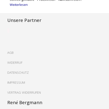
Schnell gemacht · Proteinreich · Nährstoffreich...
Weiterlesen
Unsere Partner
AGB
WIDERRUF
DATENSCHUTZ
IMPRESSUM
VERTRAG WIDERRUFEN
René Bergmann