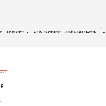
OP
AIP REZEPTE
AIP IM PRAXISTEST
GEMEINSAM STARTEN
A
ng
.