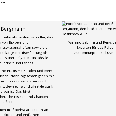
das,
 Bergmann
ufbahn als Leistungssportler, das
Wir sind Sabrina und René, d
 von Biologie und
Experten für das Paleo
ungswissenschaften sowie die
Autoimmunprotokoll (AIP).
ntelange Berufserfahrung als
l Trainer prägen meine Ideale
undheit und Fitness.
liche Praxis mit Kunden und mein
icher Erfahrungsschatz geben mir
eit, dass unser Körper durch
ng, Bewegung und Lifestyle stark
ierbar ist. Das birgt
heitliche Risiken und Chancen
ermaßen!
en mit Sabrina arbeite ich an
tauglichen und einfachen