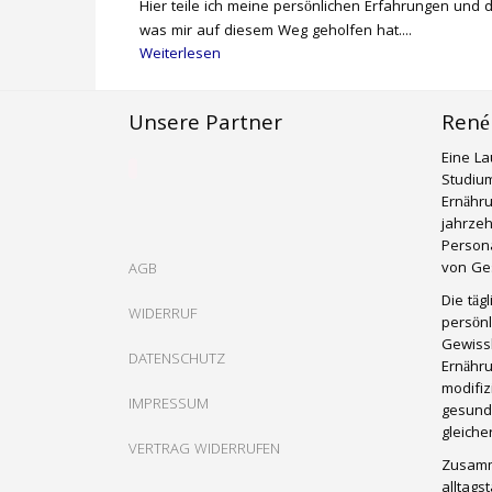
Hier teile ich meine persönlichen Erfahrungen und 
was mir auf diesem Weg geholfen hat....
Weiterlesen
Unsere Partner
René
Eine La
Studium
Ernähr
jahrzeh
Persona
von Ges
AGB
Die täg
WIDERRUF
persönl
Gewissh
DATENSCHUTZ
Ernähru
modifiz
IMPRESSUM
gesund
gleich
VERTRAG WIDERRUFEN
Zusamm
alltags