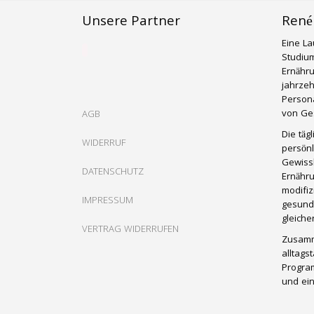
Unsere Partner
René
Eine La
Studium
Ernähr
jahrzeh
Persona
von Ges
AGB
Die täg
WIDERRUF
persönl
Gewissh
DATENSCHUTZ
Ernähru
modifiz
IMPRESSUM
gesund
gleich
VERTRAG WIDERRUFEN
Zusamm
alltags
Progra
und ein