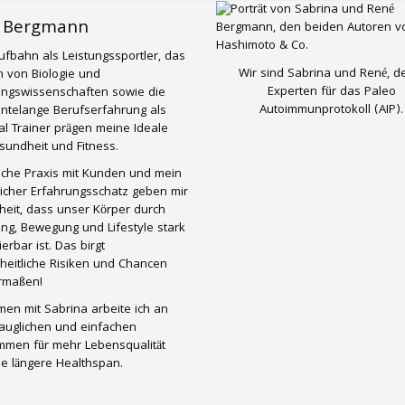
 Bergmann
ufbahn als Leistungssportler, das
Wir sind Sabrina und René, d
 von Biologie und
Experten für das Paleo
ungswissenschaften sowie die
Autoimmunprotokoll (AIP).
ntelange Berufserfahrung als
l Trainer prägen meine Ideale
undheit und Fitness.
liche Praxis mit Kunden und mein
icher Erfahrungsschatz geben mir
eit, dass unser Körper durch
ng, Bewegung und Lifestyle stark
ierbar ist. Das birgt
heitliche Risiken und Chancen
ermaßen!
en mit Sabrina arbeite ich an
tauglichen und einfachen
mmen für mehr Lebensqualität
e längere Healthspan.