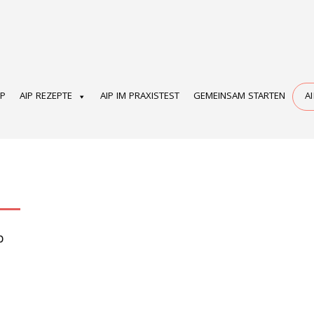
OP
AIP REZEPTE
AIP IM PRAXISTEST
GEMEINSAM STARTEN
A
p