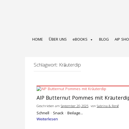
Zum
Inhalt
springen
HOME
ÜBER UNS
eBOOKS
BLOG
AIP SH
Schlagwort:
Kräuterdip
AIP Butternut Pommes mit Kräuterdi
Geschrieben am
September 20, 2025
von
Sabrina & René
Schnell · Snack · Beilage...
Weiterlesen