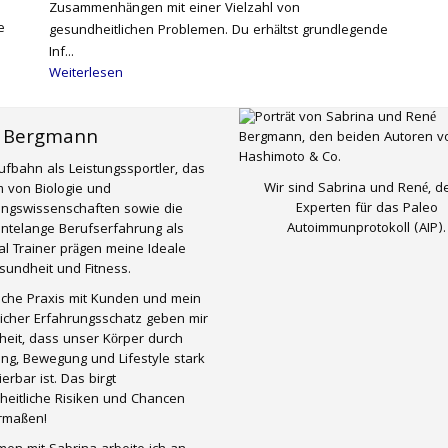
Zusammenhängen mit einer Vielzahl von
e
gesundheitlichen Problemen. Du erhältst grundlegende
Inf...
Weiterlesen
 Bergmann
ufbahn als Leistungssportler, das
Wir sind Sabrina und René, d
 von Biologie und
Experten für das Paleo
ungswissenschaften sowie die
Autoimmunprotokoll (AIP).
ntelange Berufserfahrung als
l Trainer prägen meine Ideale
undheit und Fitness.
liche Praxis mit Kunden und mein
icher Erfahrungsschatz geben mir
eit, dass unser Körper durch
ng, Bewegung und Lifestyle stark
ierbar ist. Das birgt
heitliche Risiken und Chancen
ermaßen!