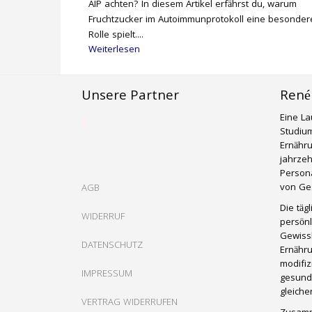
AIP achten? In diesem Artikel erfährst du, warum
Fruchtzucker im Autoimmunprotokoll eine besonder
Rolle spielt....
Weiterlesen
Unsere Partner
René
Eine La
Studium
Ernähr
jahrzeh
Persona
von Ges
AGB
Die täg
WIDERRUF
persönl
Gewissh
DATENSCHUTZ
Ernähru
modifiz
IMPRESSUM
gesund
gleich
VERTRAG WIDERRUFEN