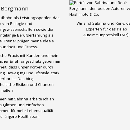
 Bergmann
ufbahn als Leistungssportler, das
Wir sind Sabrina und René, d
 von Biologie und
Experten für das Paleo
ungswissenschaften sowie die
Autoimmunprotokoll (AIP).
ntelange Berufserfahrung als
l Trainer prägen meine Ideale
undheit und Fitness.
liche Praxis mit Kunden und mein
icher Erfahrungsschatz geben mir
eit, dass unser Körper durch
ng, Bewegung und Lifestyle stark
ierbar ist. Das birgt
heitliche Risiken und Chancen
ermaßen!
en mit Sabrina arbeite ich an
tauglichen und einfachen
mmen für mehr Lebensqualität
e längere Healthspan.