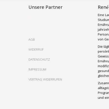
Unsere Partner
René
Eine La
Studium
Ernähr
jahrzeh
Persona
von Ges
AGB
Die täg
WIDERRUF
persönl
Gewissh
DATENSCHUTZ
Ernähru
modifiz
IMPRESSUM
gesund
gleich
VERTRAG WIDERRUFEN
Zusamm
alltags
Progra
und ein