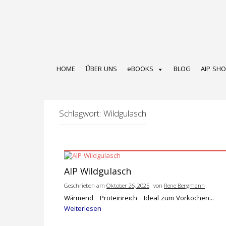
Zum
Inhalt
springen
HOME
ÜBER UNS
eBOOKS
BLOG
AIP SH
Schlagwort:
Wildgulasch
AIP Wildgulasch
Geschrieben am
Oktober 26, 2025
von
Rene Bergmann
Wärmend · Proteinreich · Ideal zum Vorkochen...
Weiterlesen