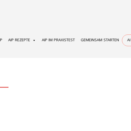
OP
AIP REZEPTE
AIP IM PRAXISTEST
GEMEINSAM STARTEN
A