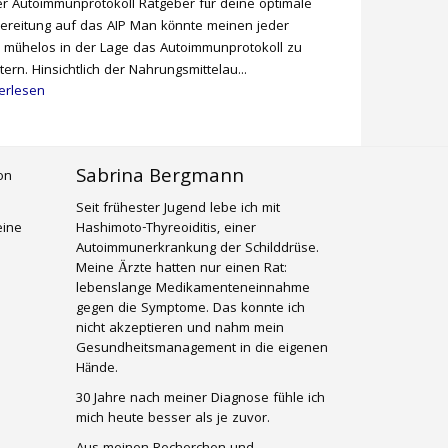
r Autoimmunprotokoll Ratgeber für deine optimale
ereitung auf das AIP Man könnte meinen jeder
 mühelos in der Lage das Autoimmunprotokoll zu
tern. Hinsichtlich der Nahrungsmittelau...
erlesen
Sabrina Bergmann
Seit frühester Jugend lebe ich mit
eine
Hashimoto-Thyreoiditis, einer
Autoimmunerkrankung der Schilddrüse.
Meine Ärzte hatten nur einen Rat:
lebenslange Medikamenteneinnahme
gegen die Symptome. Das konnte ich
nicht akzeptieren und nahm mein
Gesundheitsmanagement in die eigenen
Hände.
30 Jahre nach meiner Diagnose fühle ich
mich heute besser als je zuvor.