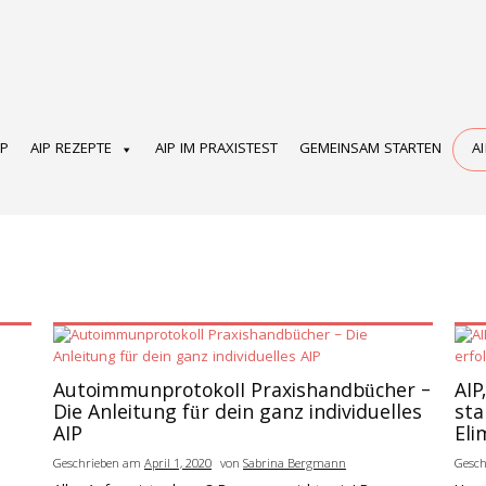
OP
AIP REZEPTE
AIP IM PRAXISTEST
GEMEINSAM STARTEN
A
Autoimmunprotokoll Praxishandbücher –
AIP
Die Anleitung für dein ganz individuelles
sta
AIP
Eli
Geschrieben am
April 1, 2020
von
Sabrina Bergmann
Gesc