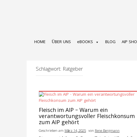
Zum
Inhalt
springen
HOME
ÜBER UNS
eBOOKS
BLOG
AIP SH
Schlagwort:
Ratgeber
Fleisch im AIP – Warum ein
verantwortungsvoller Fleischkonsum
zum AIP gehört
Geschrieben am
März 14, 2025
von
Rene Bergmann