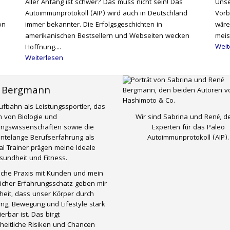
Aller Anfang ist schwer? Das muss nicht sein! Das
Unse
Autoimmunprotokoll (AIP) wird auch in Deutschland
Vorb
on
immer bekannter. Die Erfolgsgeschichten in
wäre
amerikanischen Bestsellern und Webseiten wecken
meis
Weit
Hoffnung....
Weiterlesen
 Bergmann
ufbahn als Leistungssportler, das
Wir sind Sabrina und René, d
 von Biologie und
Experten für das Paleo
ungswissenschaften sowie die
Autoimmunprotokoll (AIP).
ntelange Berufserfahrung als
l Trainer prägen meine Ideale
undheit und Fitness.
liche Praxis mit Kunden und mein
icher Erfahrungsschatz geben mir
eit, dass unser Körper durch
ng, Bewegung und Lifestyle stark
ierbar ist. Das birgt
heitliche Risiken und Chancen