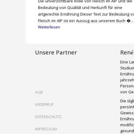
Die unverzichtbare Rolle von Fleisch im AIP und die
Bedeutung von Qualität und Herkunft für eine
artgerechte Ernährung Dieser Text zur Bedeutung v
Fleisch im AIP ist ein Auszug aus unserem Buch �...
Weiterlesen
Unsere Partner
René
Eine La
Studium
Ernähr
jahrzeh
Persona
von Ges
AGB
Die täg
WIDERRUF
persönl
Gewissh
DATENSCHUTZ
Ernähru
modifiz
IMPRESSUM
gesund