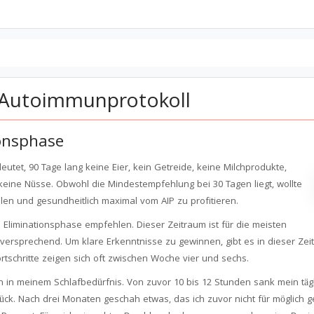
e Autoimmunprotokoll
ionsphase
utet, 90 Tage lang keine Eier, kein Getreide, keine Milchprodukte,
keine Nüsse. Obwohl die Mindestempfehlung bei 30 Tagen liegt, wollte
len und gesundheitlich maximal vom AIP zu profitieren.
 Eliminationsphase empfehlen. Dieser Zeitraum ist für die meisten
versprechend. Um klare Erkenntnisse zu gewinnen, gibt es in dieser Ze
rtschritte zeigen sich oft zwischen Woche vier und sechs.
 in meinem Schlafbedürfnis. Von zuvor 10 bis 12 Stunden sank mein tägl
ck. Nach drei Monaten geschah etwas, das ich zuvor nicht für möglich ge