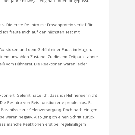
 über Jahre hinweg stetig nach oben angepasst.
iv. Die erste Re-Intro mit Erbsenprotein verlief für
nd ich freute mich auf den nächsten Test mit
t, Aufstoßen und dem Gefühl einer Faust im Magen.
n einem unwohlen Zustand. Zu diesem Zeitpunkt ahnte
weiß vom Hühnerei. Die Reaktionen waren leider
ioniert. Gelernt hatte ich, dass ich Hühnereier nicht
e Re-Intro von Reis funktionierte problemlos. Es
zwei Paranüsse zur Selenversorgung. Doch nach einigen
waren negativ. Also ging ich einen Schritt zurück
dass manche Reaktionen erst bei regelmäßigem