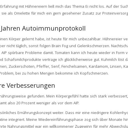
n Erfahrung mit Hühnereiern ließ mich das Thema Ei nicht los. Auf der Su
 sie als Omelette für mich ein gern gesehener Zusatz zur Proteinversor
9 Jahren Autoimmunprotokoll
en Körper gelernt habe, ist heute für mich unbezahlbar. Hühnereier ver
er nicht täglich, sonst folgen Brain Fog und Gelenkschmerzen. Nachtsc
dem AIP spürbare Probleme damit. Tomaten kann ich heute wieder in Form
nd Schafsmilchprodukte vertrage ich glücklicherweise gut. Kuhmilch löst 
nen, Zuckerschoten, Pfeffer, Senf, Fenchelsamen, Kardamom, Linsen, Ka
in Problem, bei zu hohen Mengen bekomme ich Kopfschmerzen.
ere Verbesserungen
nährungsweise gefunden. Mein Körpergefühl hatte sich stark verbessert, 
amt also 20 Prozent weniger als vor dem AIP.
ersönliches Ernährungskonzept weiter. Dass mir eine niedrigere Kohlenh
utine integriert. Meine Wiedereinführungsphase zog sich über Monate hin
ührte Nahrungsmittel war ein willkommener Zugewinn für mehr Abwechslu