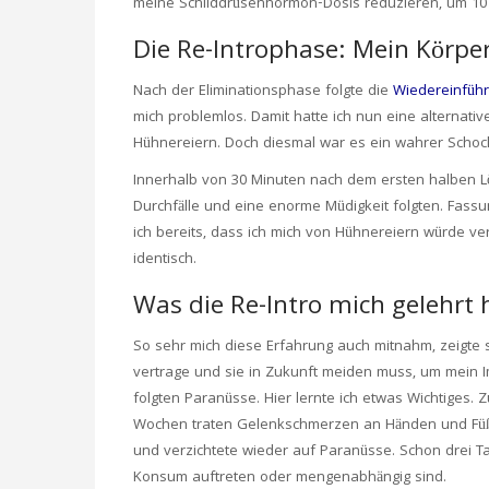
meine Schilddrüsenhormon-Dosis reduzieren, um 10 
Die Re-Introphase: Mein Körper
Nach der Eliminationsphase folgte die
Wiedereinführ
mich problemlos. Damit hatte ich nun eine alternative
Hühnereiern. Doch diesmal war es ein wahrer Schoc
Innerhalb von 30 Minuten nach dem ersten halben Löf
Durchfälle und eine enorme Müdigkeit folgten. Fass
ich bereits, dass ich mich von Hühnereiern würde ve
identisch.
Was die Re-Intro mich gelehrt 
So sehr mich diese Erfahrung auch mitnahm, zeigte sie
vertrage und sie in Zukunft meiden muss, um mein I
folgten Paranüsse. Hier lernte ich etwas Wichtiges. 
Wochen traten Gelenkschmerzen an Händen und Füßen 
und verzichtete wieder auf Paranüsse. Schon drei 
Konsum auftreten oder mengenabhängig sind.