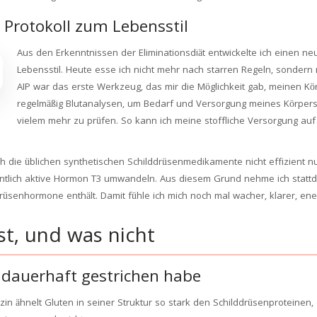
n Protokoll zum Lebensstil
Aus den Erkenntnissen der Eliminationsdiät entwickelte ich einen n
Lebensstil. Heute esse ich nicht mehr nach starren Regeln, sondern
AIP war das erste Werkzeug, das mir die Möglichkeit gab, meinen Kör
regelmäßig Blutanalysen, um Bedarf und Versorgung meines Körpers 
vielem mehr zu prüfen. So kann ich meine stoffliche Versorgung auf
ch die üblichen synthetischen Schilddrüsenmedikamente nicht effizient 
entlich aktive Hormon T3 umwandeln. Aus diesem Grund nehme ich stattde
drüsenhormone enthält. Damit fühle ich mich noch mal wacher, klarer, ene
st, und was nicht
 dauerhaft gestrichen habe
zin ähnelt Gluten in seiner Struktur so stark den Schilddrüsenproteine