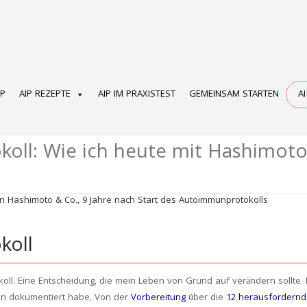
OP
AIP REZEPTE
AIP IM PRAXISTEST
GEMEINSAM STARTEN
A
oll: Wie ich heute mit Hashimot
koll
ll. Eine Entscheidung, die mein Leben von Grund auf verändern sollte. F
 an dokumentiert habe. Von der
Vorbereitung
über die
12 herausfordern