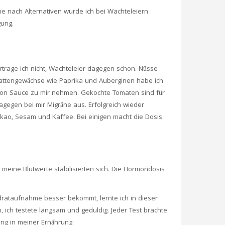
che nach Alternativen wurde ich bei Wachteleiern
gung.
trage ich nicht, Wachteleier dagegen schon. Nüsse
hattengewächse wie Paprika und Auberginen habe ich
 von Sauce zu mir nehmen. Gekochte Tomaten sind für
dagegen bei mir Migräne aus. Erfolgreich wieder
kao, Sesam und Kaffee. Bei einigen macht die Dosis
meine Blutwerte stabilisierten sich. Die Hormondosis
ydrataufnahme besser bekommt, lernte ich in dieser
, ich testete langsam und geduldig. Jeder Test brachte
ng in meiner Ernährung.