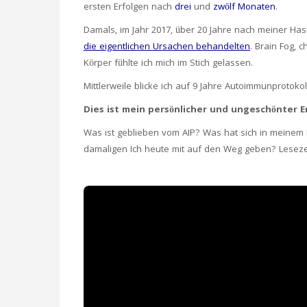
ersten Erfolgen nach
drei
und
zwölf Monaten
.
Damals, im Jahr 2017, über 20 Jahre nach meiner H
die eigentlichen Ursachen behandelten
. Brain Fog,
Körper fühlte ich mich im Stich gelassen.
Mittlerweile blicke ich auf 9 Jahre Autoimmunprotoko
Dies ist mein persönlicher und ungeschönter E
Was ist geblieben vom AIP? Was hat sich in meine
damaligen Ich heute mit auf den Weg geben? Lesezeit