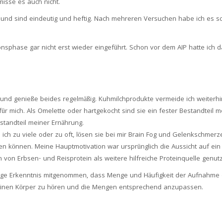
isse es auch nicht.
 und sind eindeutig und heftig. Nach mehreren Versuchen habe ich es sch
nsphase gar nicht erst wieder eingeführt. Schon vor dem AIP hatte ich d
 und genieße beides regelmäßig. Kuhmilchprodukte vermeide ich weiterhin
 mich. Als Omelette oder hartgekocht sind sie ein fester Bestandteil m
estandteil meiner Ernährung.
ich zu viele oder zu oft, lösen sie bei mir Brain Fog und Gelenkschmerz
ren können. Meine Hauptmotivation war ursprünglich die Aussicht auf ei
von Erbsen- und Reisprotein als weitere hilfreiche Proteinquelle genutz
ige Erkenntnis mitgenommen, dass Menge und Häufigkeit der Aufnahme ei
 meinen Körper zu hören und die Mengen entsprechend anzupassen.