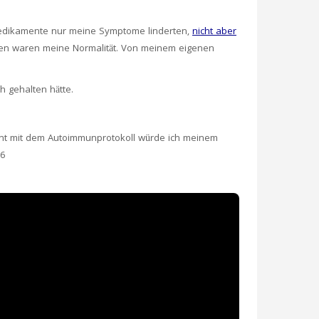
 Medikamente nur meine Symptome linderten,
nicht aber
ren waren meine Normalität. Von meinem eigenen
h gehalten hätte.
nt mit dem Autoimmunprotokoll würde ich meinem
26