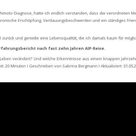
ashimoto-Diagnose, hatte ich endlich verstanden, dass die verordneten
 chronische Erschöpfung, Verdauungsbeschwerden und ein ständiges Frie
ll zurück und genieße eine Lebensqualität, die ich damals kaum für möglic
rfahrungsbericht nach fast zehn Jahren AIP-Reise.
m Leben verändert? Und welche Erkenntnisse aus einem knappen Jahrzeh
: 20 Minuten I Geschrieben von Sabrina Bergmann I Aktualisiert: 01.05.