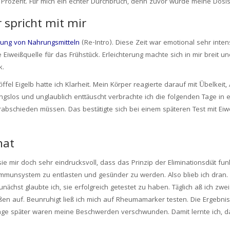
Prozent. Für mich ein echter Durchbruch, denn zuvor wurde meine Dosis
 spricht mit mir
ung von Nahrungsmitteln
(Re-Intro). Diese Zeit war emotional sehr intens
 Eiweißquelle für das Frühstück. Erleichterung machte sich in mir breit u
k.
fel Eigelb hatte ich Klarheit. Mein Körper reagierte darauf mit Übelkei
ungslos und unglaublich enttäuscht verbrachte ich die folgenden Tage i
rabschieden müssen. Das bestätigte sich bei einem späteren Test mit Ei
hat
 mir doch sehr eindrucksvoll, dass das Prinzip der Eliminationsdiät funkt
mmunsystem zu entlasten und gesünder zu werden. Also blieb ich dran. Di
Zunächst glaubte ich, sie erfolgreich getestet zu haben. Täglich aß ich 
auf. Beunruhigt ließ ich mich auf Rheumamarker testen. Die Ergebnisse 
Tage später waren meine Beschwerden verschwunden. Damit lernte ich, 