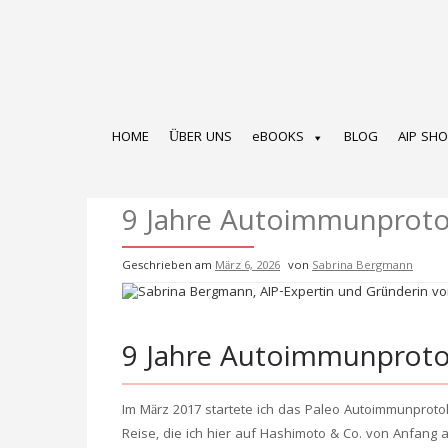
Zum
Inhalt
springen
HOME
ÜBER UNS
eBOOKS
BLOG
AIP SH
9 Jahre Autoimmunprotok
Geschrieben am
März 6, 2026
von
Sabrina Bergmann
9 Jahre Autoimmunproto
Im März 2017 startete ich das Paleo Autoimmunprotoko
Reise, die ich hier auf Hashimoto & Co. von Anfang