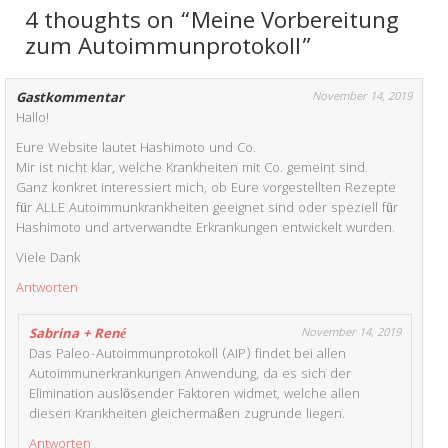
4 thoughts on “Meine Vorbereitung
zum Autoimmunprotokoll”
Gastkommentar
November 14, 2019
Hallo!
Eure Website lautet Hashimoto und Co.
Mir ist nicht klar, welche Krankheiten mit Co. gemeint sind.
Ganz konkret interessiert mich, ob Eure vorgestellten Rezepte
für ALLE Autoimmunkrankheiten geeignet sind oder speziell für
Hashimoto und artverwandte Erkrankungen entwickelt wurden.
Viele Dank
Antworten
Sabrina + René
November 14, 2019
Das Paleo-Autoimmunprotokoll (AIP) findet bei allen
Autoimmunerkrankungen Anwendung, da es sich der
Elimination auslösender Faktoren widmet, welche allen
diesen Krankheiten gleichermaßen zugrunde liegen.
Antworten