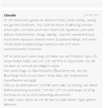
Claudia
Juli 30, 2017
Hi. Ich stehe jetzt genau an diesem Punkt. Clean-Eating , wenig
bis gar kein Getreide , low-carb ist meine Ernährung seit fast
einem Jahr. Ich habe auch den Hashi seit zig Jahren und viele
diffuse Wehwehchen. Einige ständig , manche wiederkehrend.
Auch mein Hausarzt erkennt keine Zusammenhänge. Auf einen
Termin beim Endokrinologe warte,ich seit 3/17 ohne
nennenswerten Fixtermin.
AIP ist jetzt auch mein Weg. Ich habe nur ein Problem, dass ich
einen Reflux habe, den ich z.Zt. mit PPIs in Zaum halte. Da will
ich aber so schnell wie möglich runter.
Hier mein Frage zu Räucherlachs, Ölsardinen etc, die ich
überhaupt nicht essen kann, ohne dass die Sodbrennen-
Feuerflamme mit quält.
Gibt es da Alternativen? Und für mich wäre es wichtig, wie deine
Makroverteilung aussieht ? Ich bin 1,57 cm und wiege ca 52 kg.
Da brauche ich ja nicht unbedingt abnehmen.
Es wäre supe, wenn du mir da mal ein paar kleine Tipps geben
könntest.