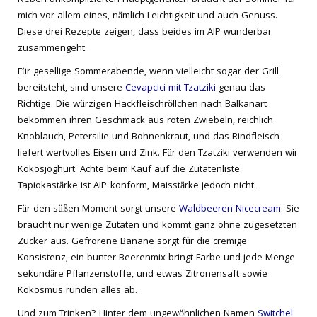
mich vor allem eines, nämlich Leichtigkeit und auch Genuss.
Diese drei Rezepte zeigen, dass beides im AIP wunderbar
zusammengeht.
Für gesellige Sommerabende, wenn vielleicht sogar der Grill
bereitsteht, sind unsere
Cevapcici mit Tzatziki
genau das
Richtige. Die würzigen Hackfleischröllchen nach Balkanart
bekommen ihren Geschmack aus roten Zwiebeln, reichlich
Knoblauch, Petersilie und Bohnenkraut, und das Rindfleisch
liefert wertvolles Eisen und Zink. Für den Tzatziki verwenden wir
Kokosjoghurt. Achte beim Kauf auf die Zutatenliste.
Tapiokastärke ist AIP-konform, Maisstärke jedoch nicht.
Für den süßen Moment sorgt unsere
Waldbeeren Nicecream
. Sie
braucht nur wenige Zutaten und kommt ganz ohne zugesetzten
Zucker aus. Gefrorene Banane sorgt für die cremige
Konsistenz, ein bunter Beerenmix bringt Farbe und jede Menge
sekundäre Pflanzenstoffe, und etwas Zitronensaft sowie
Kokosmus runden alles ab.
Und zum Trinken? Hinter dem ungewöhnlichen Namen
Switchel