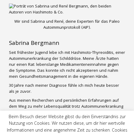
Wir sind Sabrina und René, deine Experten für das Paleo
Autoimmunprotokoll (AIP).
Sabrina Bergmann
Seit frühester Jugend lebe ich mit Hashimoto-Thyreoiditis, einer
Autoimmunerkrankung der Schilddrüse. Meine Ärzte hatten
nur einen Rat: lebenslange Medikamenteneinnahme gegen
die Symptome. Das konnte ich nicht akzeptieren und nahm
mein Gesundheitsmanagement in die eigenen Hände.
30 Jahre nach meiner Diagnose fühle ich mich heute besser
als je zuvor.
Aus meinen Recherchen und persönlichen Erfahrungen auf
dem Weg zu mehr Lebensqualität trotz Autoimmunerkrankung
entwickle ich praktische und alltagstaugliche Lifestyle-
Beim Besuch dieser Website gibst du dein Einverständnis zur
Konzepte für andere Betroffene. Mein Mann René ist mir mit
Nutzung von Cookies. Wir nutzen diese, um dir hier wertvolle
seiner naturwissenschaftlichen Betrachtung der
Informationen und eine angenehme Zeit zu schenken. Cookies
Fragestellungen eine große Hilfe.