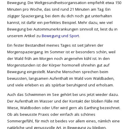
Bewegung. Die Weltgesundheitsorganisation empfiehlt etwa 150
Minuten pro Woche, das sind rund 21 Minuten am Tag. Ein
zügiger Spaziergang, bei dem du dich noch gut unterhalten
kannst, ist dafür ein perfektes Beispiel. Mehr dazu, wie viel
Bewegung bei Autoimmunerkrankungen sinnvoll ist, liest du in
unserem Artikel zu
Bewegung und Sport
.
Ein fester Bestandteil meines Tages ist seit Jahren der
Morgenspaziergang. Im Sommer ist er besonders schön, weil
der Wald früh am Morgen noch angenehm kühl ist. In den
Morgenstunden ist der Körper hormonell ohnehin gut auf
Bewegung eingestellt. Manche Menschen sprechen beim
bewussten, langsamen Aufenthalt im Wald vom Waldbaden,
und viele erleben es als spürbar beruhigend und erholsam.
Auch das Schwimmen im See gehört bei uns jetzt wieder dazu.
Der Aufenthalt im Wasser und der Kontakt der bloßen Füße mit
Wiese, Waldboden oder Ufer wird gern als Earthing bezeichnet.
Ob als bewusste Praxis oder einfach als schönes
Sommergefühl, für mich ist beides vor allem eines, nämlich eine
natürliche und genussvolle Art, in Bewegung zu bleiben.