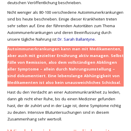
deutschen Veröffentlichung beschrieben.
Nicht weniger als 80-100 verschiedene Autoimmunerkrankungen
sind bis heute beschrieben. Einige dieser Krankheiten treten
sehr selten auf. Eine der führenden Autoritäten zum Thema
Autoimmunerkrankungen und deren Beeinflussung durch
unsere tägliche Nahrung ist
Dr. Sarah Ballantyne
.
Autoimmunerkrankungen kann man mit Medikamenten,
aber auch mit gezielter Ernährung aktiv managen. Selbst
Fälle von Remission, also dem vollständigen Abklingen
aller Symptome – allein durch Nahrungsumstellung –
sind dokumentiert. Eine lebenslange Abhängigkeit von
Medikamenten ist also kein unausweichliches Schicksal.
Hast du den Verdacht an einer Autoimmunkrankheit zu leiden,
dann gib nicht eher Ruhe, bis du einen Mediziner gefunden
hast, der dir zuhört und in der Lage ist, deine Symptome richtig
zu deuten. Intensive Blutuntersuchungen sind in diesem
Zusammenhang sehr wertvoll.