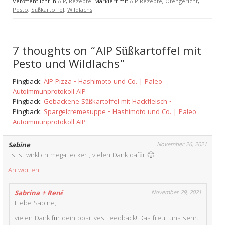
Veröffentlicht in
AIP
,
Rezepte
Markiert mit
AIP Rezepte
,
Ofengericht
,
Pesto
,
Süßkartoffel
,
Wildlachs
7 thoughts on “AIP Süßkartoffel mit
Pesto und Wildlachs”
Pingback:
AIP Pizza - Hashimoto und Co. | Paleo
Autoimmunprotokoll AIP
Pingback:
Gebackene Süßkartoffel mit Hackfleisch -
Pingback:
Spargelcremesuppe - Hashimoto und Co. | Paleo
Autoimmunprotokoll AIP
Sabine
November 26, 2021
Es ist wirklich mega lecker , vielen Dank dafür 🙂
Antworten
Sabrina + René
November 29, 2021
Liebe Sabine,
vielen Dank für dein positives Feedback! Das freut uns sehr.